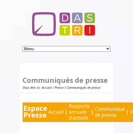
Communiqués de presse
Vous êtes ici :
Accueil
/
Presse
/ Communiqués de presse
Rapports
Espace
Communiqué
|
|
|
Accueil
annuels
V
Presse
de presse
d’activité