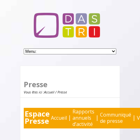
Presse
Vous êtes ici :
Accueil
/ Presse
Rapports
Espace
Communiqué
|
|
|
Accueil
annuels
V
Presse
de presse
d’activité