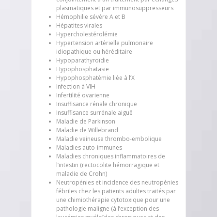
plasmatiques et par immunosuppresseurs
Hémophilie sévère A et B
Hépatites virales
Hypercholestérolémie
Hypertension artérielle pulmonaire
idiopathique ou héréditaire
Hypoparathyroïdie
Hypophosphatasie
Hypophosphatémie liée à l’X
Infection à VIH
Infertilité ovarienne
Insuffisance rénale chronique
Insuffisance surrénale aiguë
Maladie de Parkinson
Maladie de Willebrand
Maladie veineuse thrombo-embolique
Maladies auto-immunes
Maladies chroniques inflammatoires de
l’intestin (rectocolite hémorragique et
maladie de Crohn)
Neutropénies et incidence des neutropénies
fébriles chez les patients adultes traités par
une chimiothérapie cytotoxique pour une
pathologie maligne (à l’exception des