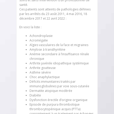
soins et sans l’intervention d’un professionnel de
santé.
Ces patients sont atteints de pathologies définies
par les arrêtés du 23 août 2011, 4 mai 2016, 18
décembre 2017 et 22 avril 2022 :
En voici la liste :
Achondroplasie
Acromégalie
Algies vasculaires de la face et migraines
Amylose à transthyrétine
Anémie secondaire à l’insuffisance rénale
chronique
Arthrite juvénile idiopathique systémique
Arthrite goutteuse
Asthme sévère
Choc anaphylactique
Déficits immunitaires traités par
immunoglobulines par voie sous-cutanée
Dermatite atopique modérée
Diabète
Dysfonction érectile d’origine organique
Episode de purpura thrombotique
thrombocytopénique acquis (PTTa)
conjointement à un traitement par échanges