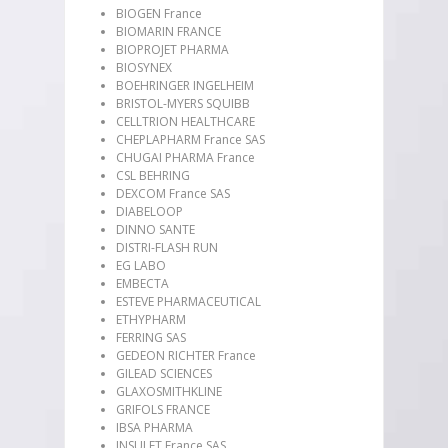
BIOGEN France
BIOMARIN FRANCE
BIOPROJET PHARMA
BIOSYNEX
BOEHRINGER INGELHEIM
BRISTOL-MYERS SQUIBB
CELLTRION HEALTHCARE
CHEPLAPHARM France SAS
CHUGAI PHARMA France
CSL BEHRING
DEXCOM France SAS
DIABELOOP
DINNO SANTE
DISTRI-FLASH RUN
EG LABO
EMBECTA
ESTEVE PHARMACEUTICAL
ETHYPHARM
FERRING SAS
GEDEON RICHTER France
GILEAD SCIENCES
GLAXOSMITHKLINE
GRIFOLS FRANCE
IBSA PHARMA
INSULET France SAS