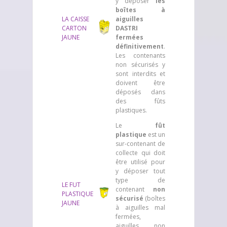
y déposer
les
boîtes à
LA CAISSE
aiguilles
CARTON
DASTRI
JAUNE
fermées
définitivement
.
Les contenants
non sécurisés y
sont interdits et
doivent être
déposés dans
des fûts
plastiques.
Le
fût
plastique
est un
sur-contenant de
collecte qui doit
être utilisé pour
y déposer tout
type de
LE FUT
contenant
non
PLASTIQUE
sécurisé
(boîtes
JAUNE
à aiguilles mal
fermées,
aiguilles non