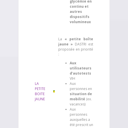
glycémie en
continu et
autres
dispositifs
volumineux
La
« petite boîte
jaune »
DASTRI est
proposée en priorité
:
Aux
utilisateurs
d’autotests
VIH
LA
Aux
PETITE
personnes en
BOITE
situation de
JAUNE
mobilité
(ex.
vacances)
Aux
personnes
auxquelles a
été prescrit un