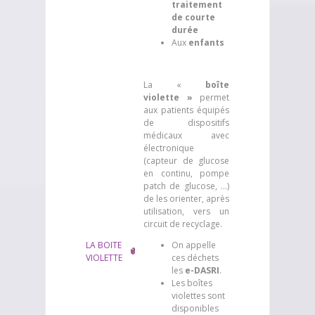
traitement
de courte
durée
Aux
enfants
La «
boîte
violette »
permet
aux patients équipés
de dispositifs
médicaux avec
électronique
(capteur de glucose
en continu, pompe
patch de glucose, …)
de les orienter, après
utilisation, vers un
circuit de recyclage.
LA BOITE
On appelle
VIOLETTE
ces déchets
les
e-DASRI
.
Les boîtes
violettes sont
disponibles