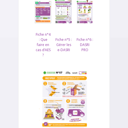
Fiche n°4
: Que
Fiche n°5 :
Fiche n°6 :
faire en
Gérer les
DASRI
cas d’AES
e-DASRI
PRO
?