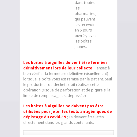
dans toutes
les
pharmacies,
qui peuvent
les recevoir
en 5 jours
ouvrés, avec
les boîtes
jaunes.
Les boites à aiguilles doivent être fermées
définitivement lors de leur collecte.
Pensez à
bien vérifier la fermeture définitive (visuellement)
lorsque la boîte vous est remise par le patient. Seul
le producteur du déchets doit réaliser cette
opération (risque de perforation et de piqure si la
limite de remplissage est dépassée).
Les boites à aiguilles ne doivent pas être
utilisées pour jeter les tests antigéniques de
dépistage du covid-19
; ils doivent être jetés
directement dans les grands contenants.