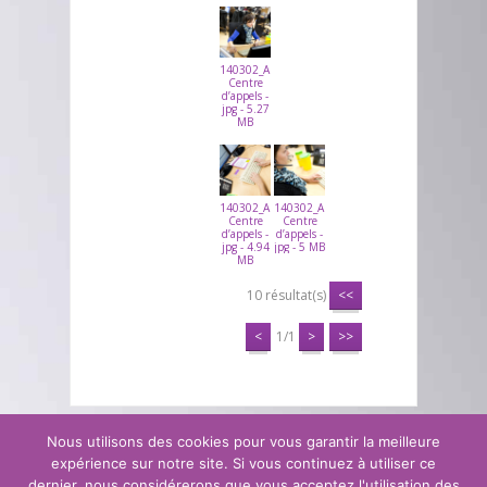
140302_ARVATO_CALLCENTER_08DASTRI
Centre
d’appels -
jpg - 5.27
MB
140302_ARVATO_CALLCENTER_09DASTRI
140302_ARVATO_CALLCENTER_10DASTR
Centre
Centre
d’appels -
d’appels -
jpg - 4.94
jpg - 5 MB
MB
10 résultat(s)
<<
<
1/1
>
>>
Nous utilisons des cookies pour vous garantir la meilleure
Contact
Mentions légales
Glossaire
Nos actualités
Presse
expérience sur notre site. Si vous continuez à utiliser ce
dernier, nous considérerons que vous acceptez l'utilisation des