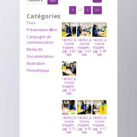
GO
<
1/1
>
>>
Catégories
Tous
Présentation filière
Campagne de
140302_ARVATO_CALLCENTER_01DASTRI
140302_ARVATO_CALLCENTER_02DASTR
140302_ARVATO_CALLCENTER
communication
Centre
Centre
Centre
d’appels -
d’appels -
d’appels -
Media Kit
jpg - 4.82
jpg - 5.63
jpg - 5.49
MB
MB
MB
Documentation
Illustration
Photothèque
140302_ARVATO_CALLCENTER_04DASTRI
Centre
d’appels -
jpg - 5.65
MB
140302_ARVATO_CALLCENTER_05DASTRI
140302_ARVATO_CALLCENTER_06DASTR
140302_ARVATO_CALLCENTER
Centre
Centre
Centre
d’appels -
d’appels -
d’appels -
jpg - 5.73
jpg - 4.78
jpg - 4.17
MB
MB
MB