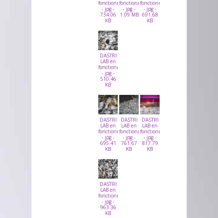
fonctionnement
fonctionnement
fonctionnement
- jpg -
- jpg -
- jpg -
734.06
1.09 MB
691.68
KB
KB
DASTRI
LAB en
fonctionnement
- jpg -
510.46
KB
DASTRI
DASTRI
DASTRI
LAB en
LAB en
LAB en
fonctionnement
fonctionnement
fonctionnement
- jpg -
- jpg -
- jpg -
695.41
761.67
817.79
KB
KB
KB
DASTRI
LAB en
fonctionnement
- jpg -
963.36
KB