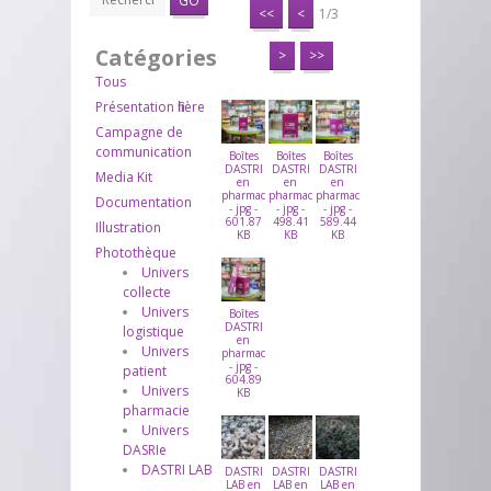
GO
<<
<
1/3
Catégories
>
>>
Tous
Présentation filière
Campagne de
communication
Boîtes
Boîtes
Boîtes
DASTRI
DASTRI
DASTRI
Media Kit
en
en
en
pharmacie
pharmacie
pharmacie
Documentation
- jpg -
- jpg -
- jpg -
601.87
498.41
589.44
Illustration
KB
KB
KB
Photothèque
Univers
collecte
Univers
Boîtes
DASTRI
logistique
en
Univers
pharmacie
- jpg -
patient
604.89
Univers
KB
pharmacie
Univers
DASRIe
DASTRI LAB
DASTRI
DASTRI
DASTRI
LAB en
LAB en
LAB en