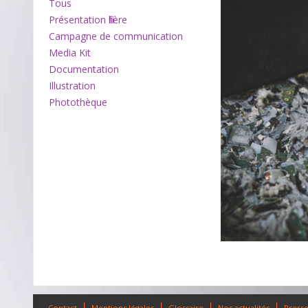
Tous
Présentation filière
Campagne de communication
Media Kit
Documentation
Illustration
Photothèque
Contact
Mentions légales
Glossaire
Nos actualités
Press