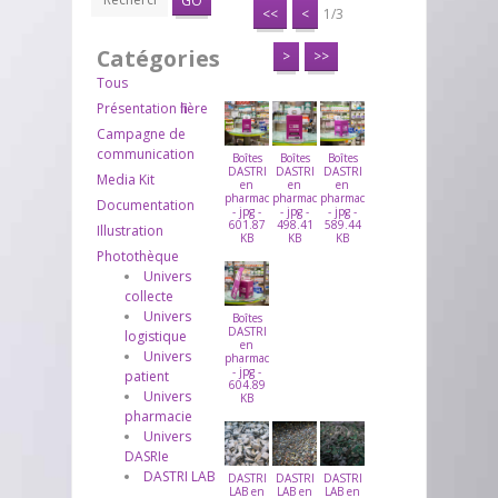
GO
<<
<
1/3
Catégories
>
>>
Tous
Présentation filière
Campagne de
communication
Boîtes
Boîtes
Boîtes
DASTRI
DASTRI
DASTRI
Media Kit
en
en
en
pharmacie
pharmacie
pharmacie
Documentation
- jpg -
- jpg -
- jpg -
601.87
498.41
589.44
Illustration
KB
KB
KB
Photothèque
Univers
collecte
Univers
Boîtes
DASTRI
logistique
en
Univers
pharmacie
- jpg -
patient
604.89
Univers
KB
pharmacie
Univers
DASRIe
DASTRI LAB
DASTRI
DASTRI
DASTRI
LAB en
LAB en
LAB en