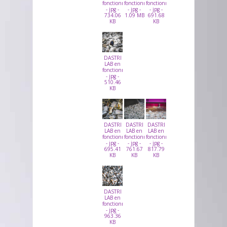
fonctionnement
fonctionnement
fonctionnement
- jpg -
- jpg -
- jpg -
734.06
1.09 MB
691.68
KB
KB
DASTRI
LAB en
fonctionnement
- jpg -
510.46
KB
DASTRI
DASTRI
DASTRI
LAB en
LAB en
LAB en
fonctionnement
fonctionnement
fonctionnement
- jpg -
- jpg -
- jpg -
695.41
761.67
817.79
KB
KB
KB
DASTRI
LAB en
fonctionnement
- jpg -
963.36
KB