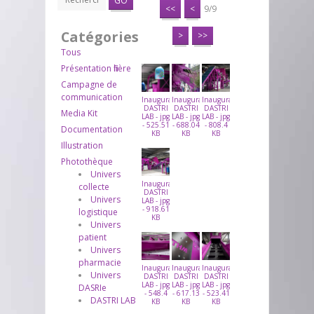
GO
<<
<
9/9
Catégories
>
>>
Tous
Présentation filière
Campagne de
communication
Inauguration
Inauguration
Inauguration
DASTRI
DASTRI
DASTRI
Media Kit
LAB - jpg
LAB - jpg
LAB - jpg
- 525.51
- 688.04
- 808.4
Documentation
KB
KB
KB
Illustration
Photothèque
Univers
Inauguration
collecte
DASTRI
Univers
LAB - jpg
- 918.61
logistique
KB
Univers
patient
Univers
pharmacie
Inauguration
Inauguration
Inauguration
Univers
DASTRI
DASTRI
DASTRI
LAB - jpg
LAB - jpg
LAB - jpg
DASRIe
- 548.4
- 617.13
- 523.41
DASTRI LAB
KB
KB
KB