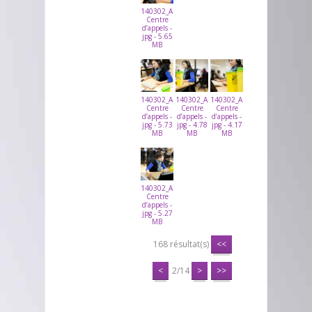
140302_ARVATO_CALLCENTER_04DASTRI
Centre
d’appels -
jpg - 5.65
MB
140302_ARVATO_CALLCENTER_05DASTRI
140302_ARVATO_CALLCENTER_06DASTR
140302_ARVATO_CALLCENTER
Centre
Centre
Centre
d’appels -
d’appels -
d’appels -
jpg - 5.73
jpg - 4.78
jpg - 4.17
MB
MB
MB
140302_ARVATO_CALLCENTER_08DASTRI
Centre
d’appels -
jpg - 5.27
MB
168 résultat(s)
<<
<
2/14
>
>>