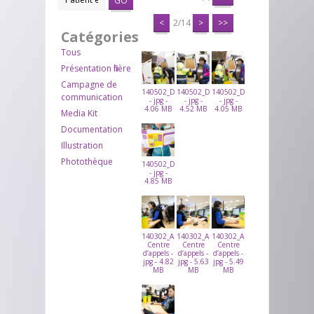
GO
<
2/14
>
>>
Catégories
Tous
Présentation filière
Campagne de
140502_DASTRI_TRIVALLEE_20
140502_DASTRI_TRIVALLEE_22
140502_DASTRI_TRIVALLEE_23
communication
- jpg -
- jpg -
- jpg -
4.06 MB
4.52 MB
4.05 MB
Media Kit
Documentation
Illustration
Photothèque
140502_DASTRI_TRIVALLEE_29
- jpg -
4.85 MB
140302_ARVATO_CALLCENTER_01DASTRI
140302_ARVATO_CALLCENTER_02DASTR
140302_ARVATO_CALLCENTER
Centre
Centre
Centre
d’appels -
d’appels -
d’appels -
jpg - 4.82
jpg - 5.63
jpg - 5.49
MB
MB
MB