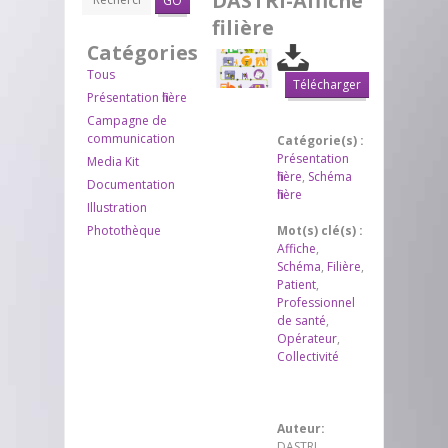
DASTRI-Affiche
GO
filière
Catégories
Tous
Télécharger
Présentation filière
Campagne de
communication
Catégorie(s) :
Présentation
Media Kit
filière
,
Schéma
Documentation
filière
Illustration
Photothèque
Mot(s) clé(s) :
Affiche
,
Schéma
,
Filière
,
Patient
,
Professionnel
de santé
,
Opérateur
,
Collectivité
Auteur:
DASTRI