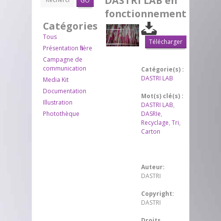
DASTRI LAB en
GO
fonctionnement
Catégories
Tous
Télécharger
Présentation filière
Campagne de
communication
Catégorie(s) :
DASTRI LAB
Media Kit
Documentation
Mot(s) clé(s) :
Illustration
DASTRI LAB
,
Photothèque
DASRIe
,
Recyclage
,
Tri
,
Carton
Auteur:
DASTRI
Copyright:
DASTRI
Droits