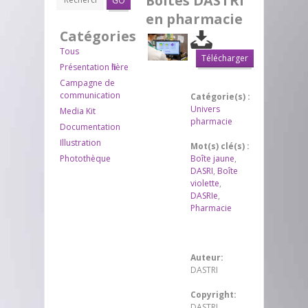
Boîtes DASTRI
GO
en pharmacie
Catégories
Tous
Télécharger
Présentation filière
Campagne de
communication
Catégorie(s) :
Univers
Media Kit
pharmacie
Documentation
Illustration
Mot(s) clé(s) :
Photothèque
Boîte jaune
,
DASRI
,
Boîte
violette
,
DASRIe
,
Pharmacie
Auteur:
DASTRI
Copyright:
DASTRI