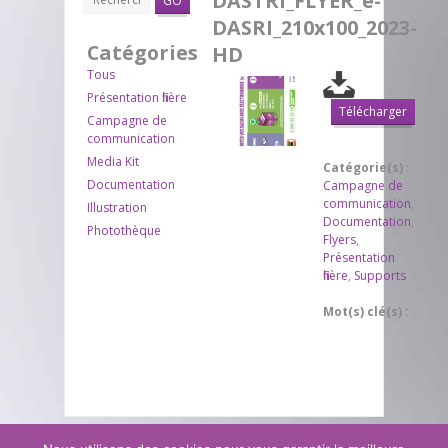
DASTRI_FLYER_e-
GO
DASRI_210x100_2023-
Catégories
HD
Tous
Présentation filière
Télécharger
Campagne de
communication
Media Kit
Catégorie(s) :
Documentation
Campagne de
communication
,
Illustration
Documentation
,
Photothèque
Flyers
,
Présentation
filière
,
Supports
Mot(s) clé(s) :