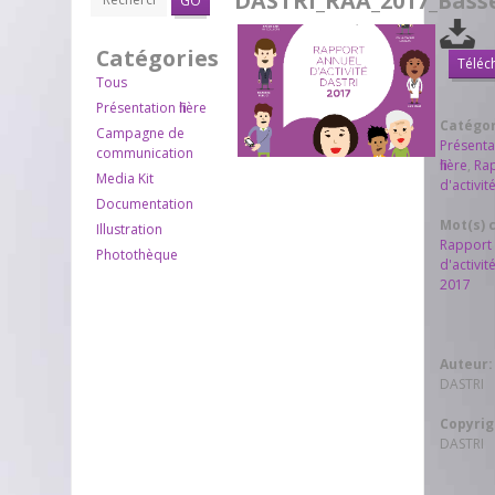
DASTRI_RAA_2017_Bass
GO
Catégories
Téléc
Tous
Présentation filière
Catégori
Campagne de
Présenta
communication
filière
,
Ra
Media Kit
d'activit
Documentation
Mot(s) c
Illustration
Rapport
Photothèque
d'activit
2017
Auteur:
DASTRI
Copyrig
DASTRI