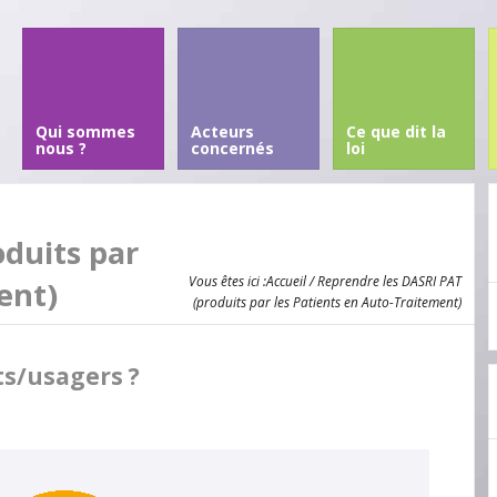
Qui sommes
Acteurs
Ce que dit la
nous ?
concernés
loi
oduits par
Vous êtes ici :
Accueil
/ Reprendre les DASRI PAT
ent)
(produits par les Patients en Auto-Traitement)
ts/usagers ?