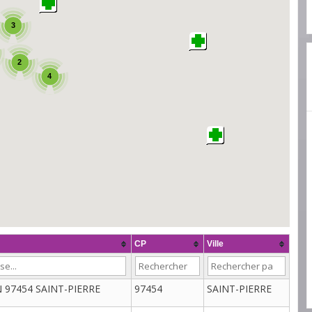
3
2
4
CP
Ville
 97454 SAINT-PIERRE
97454
SAINT-PIERRE