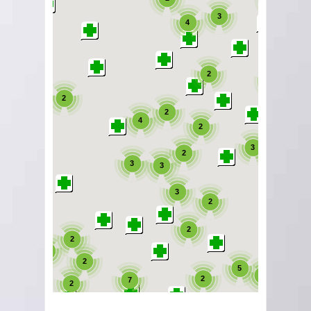
3
4
2
3
2
2
4
2
3
2
3
3
3
2
2
2
2
2
5
2
2
7
2