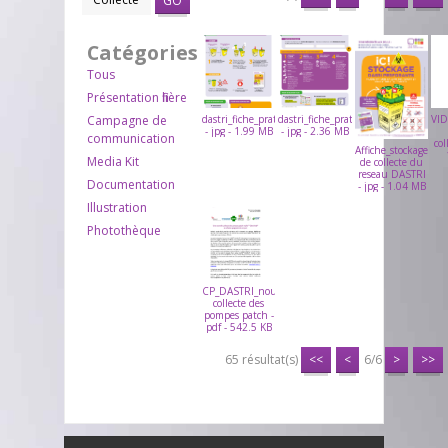
GO
Catégories
Tous
Présentation filière
Campagne de
dastri_fiche_pratique_POINT_DE_COLLECTE_DASTRI
dastri_fiche_pratique_pharmaciens_
VI
- jpg - 1.99 MB
- jpg - 2.36 MB
communication
col
Affiche_stockage_A
Media Kit
de collecte du
reseau DASTRI
Documentation
- jpg - 1.04 MB
Illustration
Photothèque
CP_DASTRI_nouvelle
collecte des
pompes patch -
pdf - 542.5 KB
65 résultat(s)
<<
<
6/6
>
>>