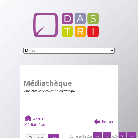
Médiathèque
Vous êtes ici :
Accueil
/ Médiathèque
Accueil
Retour
Médiathèque
65 résultat(s)
<<
<
6/6
>
>>