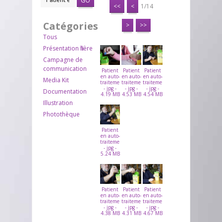
GO
<<
<
1/14
Catégories
>
>>
Tous
Présentation filière
Campagne de
communication
Patient
Patient
Patient
en auto-
en auto-
en auto-
Media Kit
traitement
traitement
traitement
- jpg -
- jpg -
- jpg -
Documentation
4.19 MB
4.53 MB
4.54 MB
Illustration
Photothèque
Patient
en auto-
traitement
- jpg -
5.24 MB
Patient
Patient
Patient
en auto-
en auto-
en auto-
traitement
traitement
traitement
- jpg -
- jpg -
- jpg -
4.38 MB
4.31 MB
4.67 MB