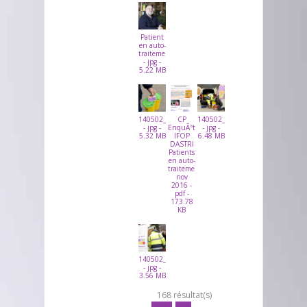
Patient
en auto-
traitement
- jpg -
5.22 MB
140502_DASTRI_TRIVALLEE_06
CP
140502_DASTRI_TRIVALLEE_13
- jpg -
EnquÃªte
- jpg -
5.32 MB
IFOP
6.48 MB
DASTRI
Patients
en auto-
traitement-
nov
2016 -
pdf -
173.78
KB
140502_DASTRI_TRIVALLEE_14
- jpg -
3.56 MB
168 résultat(s)